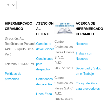
HIPERMERCADO
ATENCION
ACERCA DE
CERAMICO
AL
HIPERMERCADO
CLIENTE
CERÁMICO
Dirección: Av.
Centro
República de Panamá
Cambios o
Nosotros
Cerámico las
4491, Surquillo Lima-
devoluciones
Flores Oriente
Trabaja con
Perú
S.A.C.
Condiciones
Nosotros
RUC:
Teléfono: 016137979
para
20567261281
Seguridad y Salud
despacho
Politicas de
en el Trabajo
Centro
privacidad
Certificados
Cerámico las
Código de ética
de garantía
Flores S.A.C.
para proveedores
RUC:
Linea Ética
20466776336