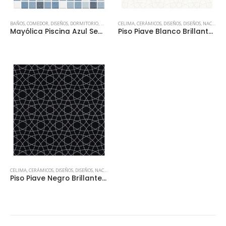
BAÑOS
,
COMEDOR
,
DISEÑOS
,
DORMITORIO
,
MAYÓLICAS
CELIMA
,
CERÁMICOS
,
DISEÑOS
,
DISEÑOS
,
NACIONALES
Mayólica Piscina Azul Semi Brillante – 30X30 cm – 2.34 m2
Piso Piave Blanco Brillante – 45X45 cm – 2.23 m2
CELIMA
,
CERÁMICOS
,
DISEÑOS
,
DISEÑOS
,
NACIONALES
,
NACIONALES
,
PISOS CERÁMICOS
Piso Piave Negro Brillante – 45X45 cm – 2.23 m2