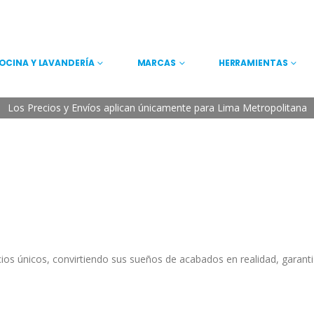
OCINA Y LAVANDERÍA
MARCAS
HERRAMIENTAS
Los Precios y Envíos aplican únicamente para Lima Metropolitana
ios únicos, convirtiendo sus sueños de acabados en realidad, garan