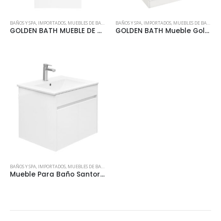
BAÑOS Y SPA
,
IMPORTADOS
,
MUEBLES DE BAÑO
BAÑOS Y SPA
,
IMPORTADOS
,
MUEBLES DE BAÑO
GOLDEN BATH MUEBLE DE BAÑO GOLDEN BATH LHOTSE BLANCO (PR410) SUSP INC. LAVAT C/REBOSE 41X41X55 CM
GOLDEN BATH Mueble Golden Bath Vancouver Blanco (Fm600) 61X47X87 Cm Inc. Lavat C/Reb
BAÑOS Y SPA
,
IMPORTADOS
,
MUEBLES DE BAÑO
Mueble Para Baño Santorini – Blanco