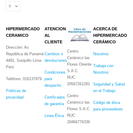
HIPERMERCADO
ATENCION
ACERCA DE
CERAMICO
AL
HIPERMERCADO
CLIENTE
CERÁMICO
Dirección: Av.
Centro
República de Panamá
Cambios o
Nosotros
Cerámico las
4491, Surquillo Lima-
devoluciones
Flores Oriente
Trabaja con
Perú
S.A.C.
Condiciones
Nosotros
RUC:
Teléfono: 016137979
para
20567261281
Seguridad y Salud
despacho
Politicas de
en el Trabajo
Centro
privacidad
Certificados
Cerámico las
Código de ética
de garantía
Flores S.A.C.
para proveedores
RUC:
Linea Ética
20466776336