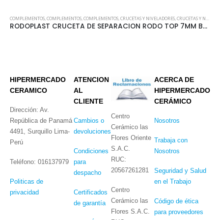
COMPLEMENTOS
,
COMPLEMENTOS
,
COMPLEMENTOS
,
CRUCETAS Y NIVELADORES
,
CRUCETAS Y NIVELADORES
RODOPLAST CRUCETA DE SEPARACION RODO TOP 7MM BOLSA X 100 UNID.
HIPERMERCADO
ATENCION
ACERCA DE
CERAMICO
AL
HIPERMERCADO
CLIENTE
CERÁMICO
Dirección: Av.
Centro
República de Panamá
Cambios o
Nosotros
Cerámico las
4491, Surquillo Lima-
devoluciones
Flores Oriente
Trabaja con
Perú
S.A.C.
Condiciones
Nosotros
RUC:
Teléfono: 016137979
para
20567261281
Seguridad y Salud
despacho
Politicas de
en el Trabajo
Centro
privacidad
Certificados
Cerámico las
Código de ética
de garantía
Flores S.A.C.
para proveedores