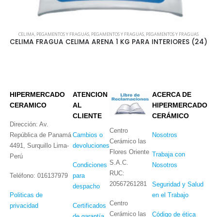
CELIMA
,
PEGAMENTOS Y FRAGUAS
,
PEGAMENTOS Y FRAGUAS
,
PEGAMENTOS Y FRAGUAS
CELIMA FRAGUA CELIMA ARENA 1 KG PARA INTERIORES (24)
HIPERMERCADO
ATENCION
ACERCA DE
CERAMICO
AL
HIPERMERCADO
CLIENTE
CERÁMICO
Dirección: Av.
Centro
República de Panamá
Cambios o
Nosotros
Cerámico las
4491, Surquillo Lima-
devoluciones
Flores Oriente
Trabaja con
Perú
S.A.C.
Condiciones
Nosotros
RUC:
Teléfono: 016137979
para
20567261281
Seguridad y Salud
despacho
Politicas de
en el Trabajo
Centro
privacidad
Certificados
Cerámico las
Código de ética
de garantía